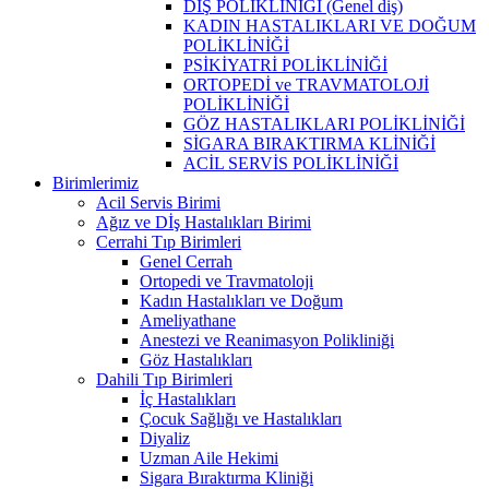
DİŞ POLİKLİNİĞİ (Genel diş)
KADIN HASTALIKLARI VE DOĞUM
POLİKLİNİĞİ
PSİKİYATRİ POLİKLİNİĞİ
ORTOPEDİ ve TRAVMATOLOJİ
POLİKLİNİĞİ
GÖZ HASTALIKLARI POLİKLİNİĞİ
SİGARA BIRAKTIRMA KLİNİĞİ
ACİL SERVİS POLİKLİNİĞİ
Birimlerimiz
Acil Servis Birimi
Ağız ve Dİş Hastalıkları Birimi
Cerrahi Tıp Birimleri
Genel Cerrah
Ortopedi ve Travmatoloji
Kadın Hastalıkları ve Doğum
Ameliyathane
Anestezi ve Reanimasyon Polikliniği
Göz Hastalıkları
Dahili Tıp Birimleri
İç Hastalıkları
Çocuk Sağlığı ve Hastalıkları
Diyaliz
Uzman Aile Hekimi
Sigara Bıraktırma Kliniği