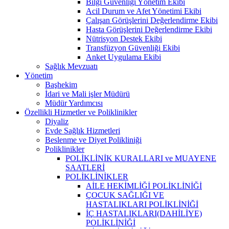
Bilgi Güvenliği Yönetim Ekibi
Acil Durum ve Afet Yönetimi Ekibi
Çalışan Görüşlerini Değerlendirme Ekibi
Hasta Görüşlerini Değerlendirme Ekibi
Nütrisyon Destek Ekibi
Transfüzyon Güvenliği Ekibi
Anket Uygulama Ekibi
Sağlık Mevzuatı
Yönetim
Başhekim
İdari ve Mali işler Müdürü
Müdür Yardımcısı
Özellikli Hizmetler ve Poliklinikler
Diyaliz
Evde Sağlık Hizmetleri
Beslenme ve Diyet Polikliniği
Poliklinikler
POLİKLİNİK KURALLARI ve MUAYENE
SAATLERİ
POLİKLİNİKLER
AİLE HEKİMLİĞİ POLİKLİNİĞİ
ÇOCUK SAĞLIĞI VE
HASTALIKLARI POLİKLİNİĞİ
İÇ HASTALIKLARI(DAHİLİYE)
POLİKLİNİĞİ