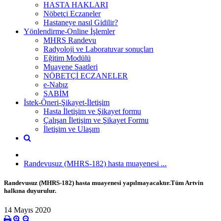
HASTA HAKLARI
Nöbetçi Eczaneler
Hastaneye nasıl Gidilir?
Yönlendirme-Online İşlemler
MHRS Randevu
Radyoloji ve Laboratuvar sonuçları
Eğitim Modülü
Muayene Saatleri
NÖBETÇİ ECZANELER
e-Nabız
SABİM
İstek-Öneri-Şikayet-İletişim
Hasta İletişim ve Şikayet formu
Çalışan İletişim ve Şikayet Formu
İletişim ve Ulaşım
Randevusuz (MHRS-182) hasta muayenesi ...
Randevusuz (MHRS-182) hasta muayenesi yapılmayacaktır.Tüm Artvin
halkına duyurulur.
14 Mayıs 2020