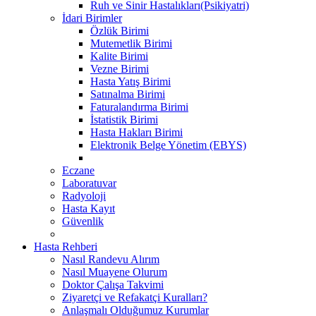
Ruh ve Sinir Hastalıkları(Psikiyatri)
İdari Birimler
Özlük Birimi
Mutemetlik Birimi
Kalite Birimi
Vezne Birimi
Hasta Yatış Birimi
Satınalma Birimi
Faturalandırma Birimi
İstatistik Birimi
Hasta Hakları Birimi
Elektronik Belge Yönetim (EBYS)
Eczane
Laboratuvar
Radyoloji
Hasta Kayıt
Güvenlik
Hasta Rehberi
Nasıl Randevu Alırım
Nasıl Muayene Olurum
Doktor Çalışa Takvimi
Ziyaretçi ve Refakatçi Kuralları?
Anlaşmalı Olduğumuz Kurumlar