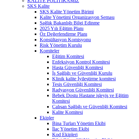
KALİTE POLİTİKAMIZ
SKS Kalite
SKS Kalite Yönetim Birimi
Kalite Yönetimi Organizasyon Şeması
Sağlık Bakanlığı Bilgi Edinme
2025 Yılı Eğitim Planı
Öz Değerlendirme Planı
Konsültasyon Komisyonu
Risk Yönetim Kurulu
Komiteler
Eğitim Komitesi
Enfeksiyon Kontrol Komitesi
Hasta Güvenliği Komitesi
İş Sağlığı ve Güvenliği Kurulu
Klinik kalite İyileştirme komitesi
Tesis Güvenliği Komitesi
Radyasyon Güvenliği Komitesi
Bebek Dostu Hastane işleyiş ve Eğitim
Komitesi
Çalışan Sağlığı ve Güvenliği Komitesi
Kalite Komitesi
Ekipler
Bina Turları Yönetim Ekibi
İlaç Yönetim Ekibi
Kod Ekipleri